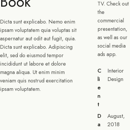
Book
TV. Check out
the
commercial
Dicta sunt explicabo. Nemo enim
presentation,
ipsam voluptatem quia voluptas sit
as well as our
aspernatur aut odit aut fugit, quia.
social media
Dicta sunt explicabo. Adipiscing
ads app.
elit, sed do eiusmod tempor
incididunt ut labore et dolore
C
Interior
magna aliqua. Ut enim minim
li
Design
veniam quis nostrud exercitation
e
ipsam voluptatem.
n
t
D
August,
a
2018